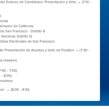
ote/
Endoso de Candidatos: Presentacion y Voto
→ (7:10 -
o
ornia
rnador de California
de San Francisco - Distrito 8
Nacional, Distrito 12
idas Electorales de San Francisco
te/
Presentación de Asuntos y Voto de Position
→ (7:30 -
ta Hawkins
:45 - 7:55)
 - 8:05)
proximos
ion
→ (8:05 - 8:10)