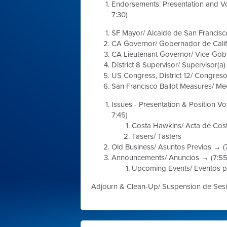
Endorsements: Presentation and V
7:30)
SF Mayor/
Alcalde de San Francisc
CA Governor/
Gobernador de Calif
CA Lieutenant Governor/
Vice-Gobe
District 8 Supervisor/
Supervisor(a) 
US Congress, District 12/
Congreso 
San Francisco Ballot Measures/
Med
Issues - Presentation & Position Vo
7:45)
Costa Hawkins/
Acta de Cos
Tasers/
Tasters
Old Business/
Asuntos Previos
→ (7
Announcements/
Anuncios
→ (7:55
Upcoming Events/
Eventos 
Adjourn & Clean-Up/
Suspension de Ses